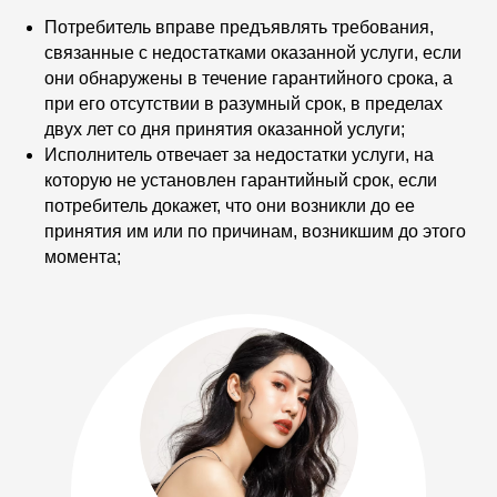
Потребитель вправе предъявлять требования,
связанные с недостатками оказанной услуги, если
они обнаружены в течение гарантийного срока, а
при его отсутствии в разумный срок, в пределах
двух лет со дня принятия оказанной услуги;
Сайт использует cookie-файлы, чтобы
сделать ваше пребывание на нём
Исполнитель отвечает за недостатки услуги, на
максимально удобным. Ознакомьтесь
которую не установлен гарантийный срок, если
с
политикой конфиденциальности
.
Нажимая на кнопку вы даете
потребитель докажет, что они возникли до ее
согласие на получение
принятия им или по причинам, возникшим до этого
информационной рассылки
.
момента;
Принять