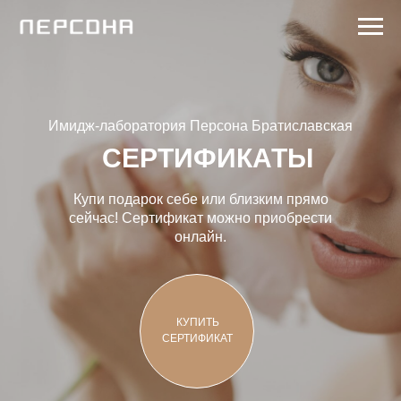
Имидж-лаборатория Персона Братиславская
СЕРТИФИКАТЫ
Купи подарок себе или близким прямо
сейчас! Сертификат можно приобрести
онлайн.
КУПИТЬ
СЕРТИФИКАТ